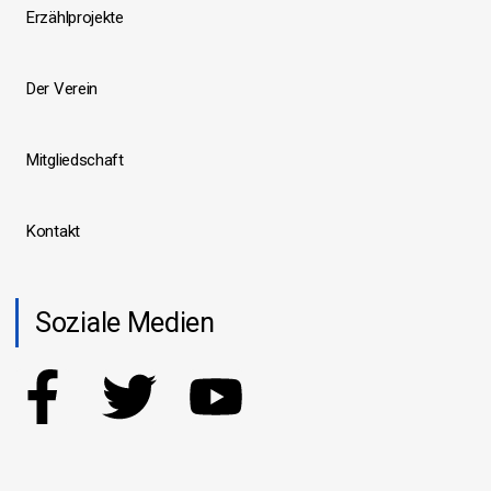
e
Erzählprojekte
n
,
Der Verein
N
a
Mitgliedschaft
v
i
g
Kontakt
a
t
Soziale Medien
i
o
n