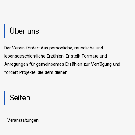
n
i
S
c
u
h
t
c
Über uns
e
h
n
e
Der Verein fördert das persönliche, mündliche und
-
u
lebensgeschichtliche Erzählen. Er stellt Formate und
N
n
Anregungen für gemeinsames Erzählen zur Verfügung und
a
d
fördert Projekte, die dem dienen.
v
A
i
n
g
s
a
Seiten
t
i
i
c
o
Veranstaltungen
h
n
t