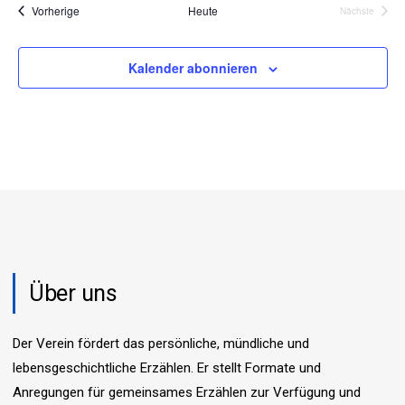
Veranstaltungen
Vorherige
Heute
Nächste
t
c
Veranstalt
e
h
n
Kalender abonnieren
e
-
u
N
n
a
d
v
A
i
n
g
s
a
t
i
i
c
o
Über uns
h
n
t
Der Verein fördert das persönliche, mündliche und
e
lebensgeschichtliche Erzählen. Er stellt Formate und
n
Anregungen für gemeinsames Erzählen zur Verfügung und
,