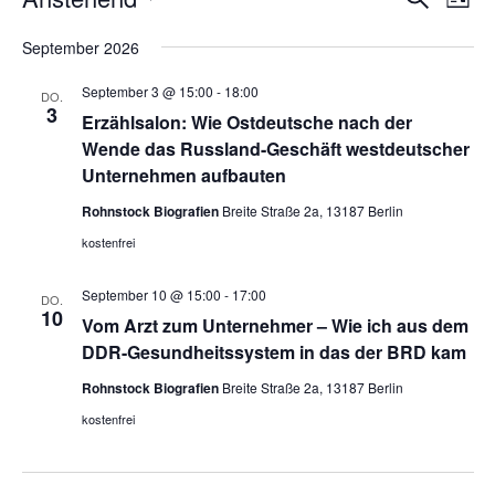
L
e
u
e
D
i
c
r
September 2026
r
s
a
h
a
t
t
a
September 3 @ 15:00
-
18:00
e
DO.
n
e
u
3
n
Erzählsalon: Wie Ostdeutsche nach der
s
m
s
Wende das Russland-Geschäft westdeutscher
t
w
Unternehmen aufbauten
t
a
ä
a
Rohnstock Biografien
Breite Straße 2a, 13187 Berlin
l
h
l
t
kostenfrei
l
u
t
e
n
September 10 @ 15:00
-
17:00
u
DO.
n
10
g
Vom Arzt zum Unternehmer – Wie ich aus dem
n
.
DDR-Gesundheitssystem in das der BRD kam
A
g
n
Rohnstock Biografien
Breite Straße 2a, 13187 Berlin
e
s
kostenfrei
n
i
S
c
u
h