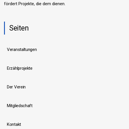
fördert Projekte, die dem dienen.
N
a
v
Seiten
i
g
a
Veranstaltungen
t
i
Erzählprojekte
o
n
Der Verein
Mitgliedschaft
Kontakt