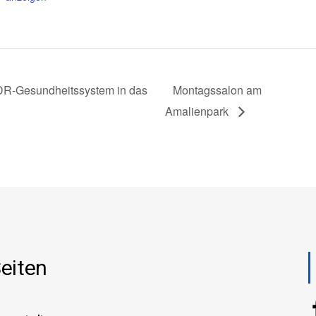
DR-Gesundheitssystem in das
Montagssalon am
Amalienpark
eiten