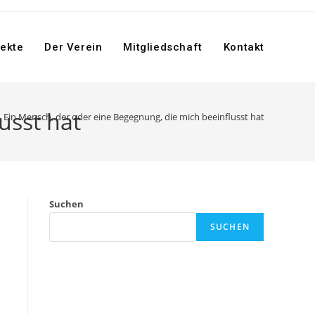
jekte
Der Verein
Mitgliedschaft
Kontakt
usst hat
Ein Mensch, der oder eine Begegnung, die mich beeinflusst hat
Suchen
SUCHEN