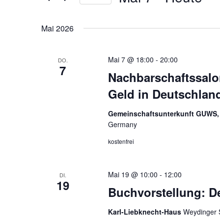
n
e
D
s
S
a
c
t
Mai 2026
t
h
a
u
l
l
Mai 7 @ 18:00
-
20:00
DO.
m
ü
7
t
Nachbarschaftssalon
w
s
u
ä
s
Geld in Deutschland
n
h
e
g
l
l
Gemeinschaftsunterkunft GUWS, 
e
e
w
Germany
n
o
n
kostenfrei
.
r
S
t
u
e
Mai 19 @ 10:00
-
12:00
DI.
c
19
i
Buchvorstellung: D
h
n
e
g
Karl-Liebknecht-Haus
Weydinger 