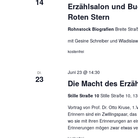
14
e
Erzählsalon und Bu
l
Roten Stern
w
o
Rohnstock Biografien
Breite Stra
r
mit Gesine Schreiber und Wladisla
t
.
kostenfrei
Juni 23 @ 14:30
DI.
23
Die Macht des Erzä
Stille Straße 10
Stille Straße 10, 1
Vortrag von Prof. Dr. Otto Kruse, 1
Erinnern sind ein Zwillingspaar, das
wo sie mit ihren Erinnerungen an ei
Erinnerungen mögen zwar etwas ver