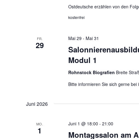
u
e
Ostdeutsche erzählen von den Folge
n
b
e
d
kostenfrei
n
A
.
n
Mai 29
-
Mai 31
FR.
S
29
s
Salonnierenausbild
u
i
c
Modul 1
c
h
h
e
Rohnstock Biografien
Breite Stra
t
n
Bitte informieren Sie sich gerne bei
e
a
c
n
h
Juni 2026
,
V
N
e
a
Juni 1 @ 18:00
-
21:00
MO.
r
1
v
Montagssalon am A
a