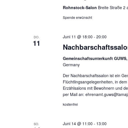
i
n
Rohnstock-Salon
Breite Straße 2 
g
s
a
t
Spende erwünscht
a
t
l
i
Juni 11 @ 18:00
-
20:00
DO.
t
o
11
u
Nachbarschaftssalo
n
n
Gemeinschaftsunterkunft GUWS, 
g
Germany
e
n
Der Nachbarschaftssalon ist ein Ge
S
Flüchtlingsangelegenheiten, in dem 
c
Erzählsalons mit Bewohnern und de
per Mail an: ehrenamt.guws@tamaj
h
l
kostenfrei
ü
s
s
Juni 14 @ 11:00
-
13:00
SO.