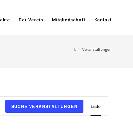
jekte
Der Verein
Mitgliedschaft
Kontakt
>
Veranstaltungen
V
SUCHE VERANSTALTUNGEN
Liste
e
r
a
n