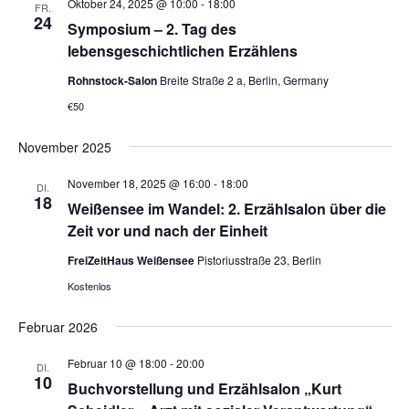
a
Oktober 24, 2025 @ 10:00
-
18:00
e
FR.
n
e
u
24
n
Symposium – 2. Tag des
s
m
s
lebensgeschichtlichen Erzählens
t
w
t
a
Rohnstock-Salon
Breite Straße 2 a, Berlin, Germany
ä
a
l
€50
h
l
t
l
November 2025
u
t
e
n
u
n
November 18, 2025 @ 16:00
-
18:00
DI.
g
18
n
.
Weißensee im Wandel: 2. Erzählsalon über die
A
g
Zeit vor und nach der Einheit
n
e
FreiZeitHaus Weißensee
Pistoriusstraße 23, Berlin
s
n
i
Kostenlos
S
c
Februar 2026
u
h
t
c
Februar 10 @ 18:00
-
20:00
DI.
e
10
h
Buchvorstellung und Erzählsalon „Kurt
n