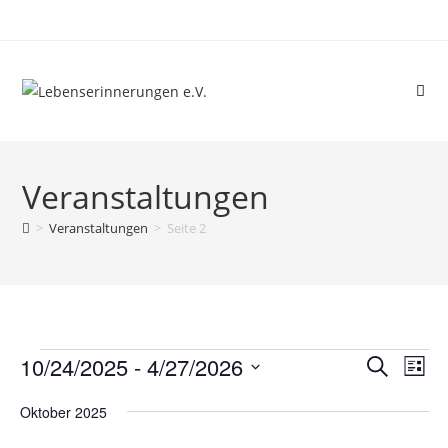
Veranstaltungen
>
Veranstaltungen
>
Seite 2
10/24/2025
 - 
4/27/2026
V
V
S
L
e
u
e
D
i
c
r
Oktober 2025
r
s
a
h
a
t
t