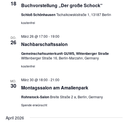
v
18
Buchvorstellung „Der große Schock“
i
Schloß Schönhausen
Tschaikowskistraße 1, 13187 Berlin
g
kostenfrei
a
t
März 26 @ 17:00
-
19:00
DO.
i
26
Nachbarschaftssalon
o
Gemeinschaftsunterkunft GUWS, Wittenberger Straße
n
Wittenberger Straße 16, Berlin-Marzahn, Germany
kostenfrei
März 30 @ 18:00
-
21:00
MO.
30
Montagssalon am Amalienpark
Rohnstock-Salon
Breite Straße 2 a, Berlin, Germany
Spende erwünscht
April 2026