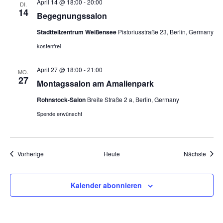
April 14 @ 18:00
-
20:00
DI.
14
Begegnungssalon
Stadtteilzentrum Weißensee
Pistoriusstraße 23, Berlin, Germany
kostenfrei
April 27 @ 18:00
-
21:00
MO.
27
Montagssalon am Amalienpark
Rohnstock-Salon
Breite Straße 2 a, Berlin, Germany
Spende erwünscht
Veranstaltungen
Veran
Vorherige
Heute
Nächste
Kalender abonnieren