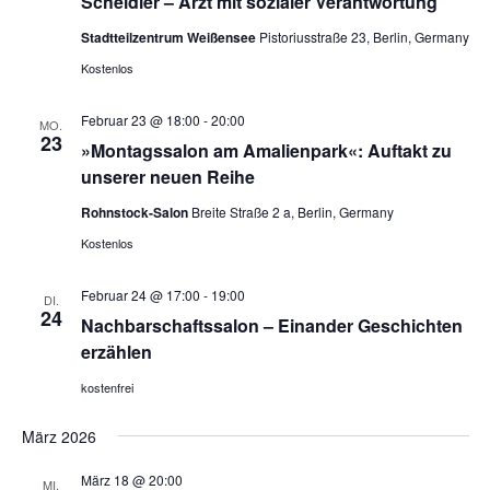
e
Scheidler – Arzt mit sozialer Verantwortung“
-
u
Stadtteilzentrum Weißensee
Pistoriusstraße 23, Berlin, Germany
N
n
Kostenlos
a
d
v
A
Februar 23 @ 18:00
-
20:00
i
MO.
23
»Montagssalon am Amalienpark«: Auftakt zu
n
g
unserer neuen Reihe
s
a
t
i
Rohnstock-Salon
Breite Straße 2 a, Berlin, Germany
i
c
Kostenlos
o
h
n
Februar 24 @ 17:00
-
19:00
DI.
t
24
Nachbarschaftssalon – Einander Geschichten
e
erzählen
n
kostenfrei
,
N
März 2026
a
März 18 @ 20:00
MI.